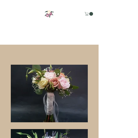
m
adr
ese
l
v
a