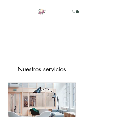
m
adr
ese
l
v
a
Nuestros servicios