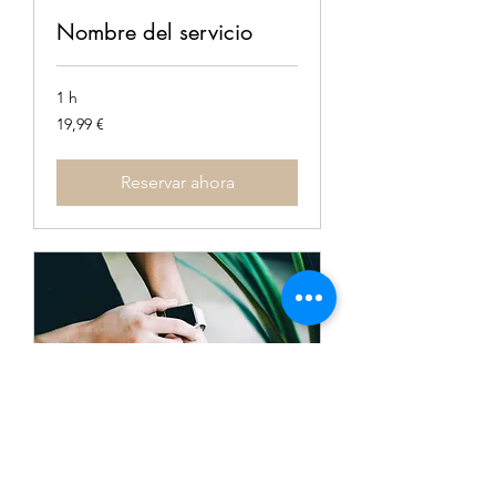
Nombre del servicio
1 h
19,99
19,99 €
euros
Reservar ahora
Nombre del servicio