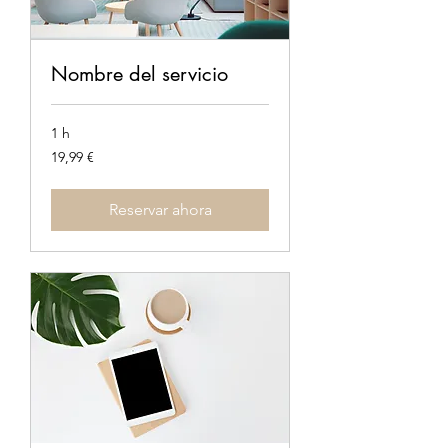
Nombre del servicio
1 h
19,99
19,99 €
euros
Reservar ahora